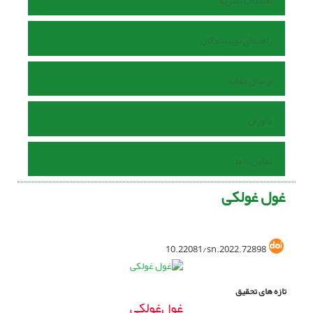
اطلاعات نشریه
راهنمای نویسندگان
ارسال مقاله
داوران
تماس با ما
غول غولکی
10.22081/sn.2022.72898
تازه های تحقیق
غول‌غولکی