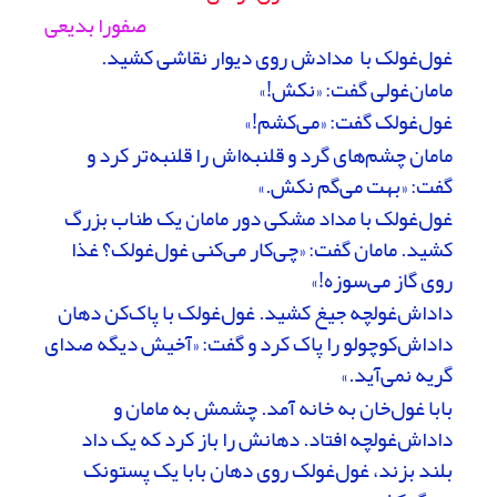
صفورا بدیعی
غول‌غولک با مدادش روی دیوار نقاشی کشید‌.
مامان‌غولی گفت: «نکش!»
غول‌غولک گفت: «می‌کشم!»
مامان چشم‌های گرد و قلنبه‌اش را قلنبه‌تر کرد و
گفت: «بهت می‌گم نکش.»
غول‌غولک با مداد مشکی دور مامان یک طناب بزرگ
کشید. مامان گفت: «چی‌کار می‌کنی غول‌غولک؟ غذا
روی گاز می‌سوزه!»
داداش‌غولچه جیغ کشید. غول‌غولک با پاک‌کن دهان
داداش‌کوچولو را پاک کرد و گفت: «آخیش دیگه صدای
گریه نمی‌آید.»
بابا غول‌خان به خانه آمد. چشمش به مامان و
داداش‌غولچه افتاد. دهانش را باز کرد که یک داد
بلند بزند، غول‌غولک روی دهان بابا یک پستونک