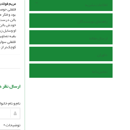
مریم فولادز
اطلاعات نشریه
قلقلی حوصله
بود و فکر م
بالن درست 
راهنمای نویسندگان
خودش بالن 
او وسایل زی
بقیه تصاویر
ارسال مقاله
قلقلی سوار 
کوچک‌تر از 
داوران
تماس با ما
ارسال نظر د
نام و نام خانو
توضیحات *