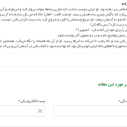
اده
‌اش سر رفته بود. او خیلی دوست داشت که مثل پرنده‌ها بتواند پرواز کند و این‌طرف و آن
ی‌کرد که ناگهان چیزی به ذهنش رسید. او بلند گفت: «آهان! حالا که من بال ندارم تا با آن پر
کنم و به آسمان بروم.» او سریع وسایلش را آورد و شروع کرد به درست کردن بالن. دوست دا
درست کرد؟ پس نگاه کن!
ر را برای خودش آماده کرد: (تصویر1)
 بدون توضیح باشد و در دو تصویر آخر نوشته شود:
بالن شد و بالا رفت، تا این‌که به ابرها رسید. او از آن بالا همه‌جا را نگاه می‌کرد. همه‌چیز 
ننه‌مورچه! قلقلی حالا خیلی خوش‌حال بود که توانسته بود با کمک بالن در آسمان آبی و بزرگ، ا
ر مورد این مقاله
ادگی *
پست الکترونیکی *