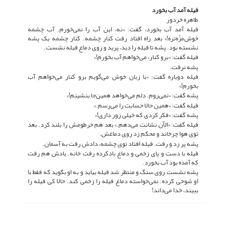
فیله آمد آب بخورد
طاهره خردور
فیله آمد آب بخورد، گفت: «نه، این آب را نمی‌خورم. آب چشمه
خوش‌مزّه‌تره!» بعد راه افتاد رفت کنار چشمه. کنار چشمه یک پشه
نشسته بود. پشه تا فیله را دید، پرید و روی دماغ فیله نشست.
فیله گفت: «برو کنار، می‌خواهم آب بخورم!»
پشه نرفت.
فیله دوباره گفت: «با زبان خوش می‌گویم برو کنار می‌خواهم آب
بخورم!»
پشه گفت: «نمی‌روم. دلم می‌خواهد همین‌جا بنشینم!»
فیله گفت: «همین حالا حسابت را می‌رسم.»
پشه گفت: «فکر کردی که خیلی زور داری!»
فیله گفت: «الآن نشانت می‌دهم.» بعد هم خرطومش را بلند کرد. بعد
توی هوا چرخاند و محکم زد روی دماغش.
پشه پر زد و رفت. فیله افتاد توی چشمه، دادش رفت به آسمان.
فیله با دست و پای زخمی و دماغ بادکرده رفت خانه. یادش هم رفت
که آمده بود آب بخورد.
پشه نشست روی سنگ و منتظر شد فیله بیاید و به او بگوید که فقط با
او شوخی کرده. نمی‌خواسته دماغ فیله را زخمی کند. حالا کی فیله را
ببیند، خدا می‌داند!