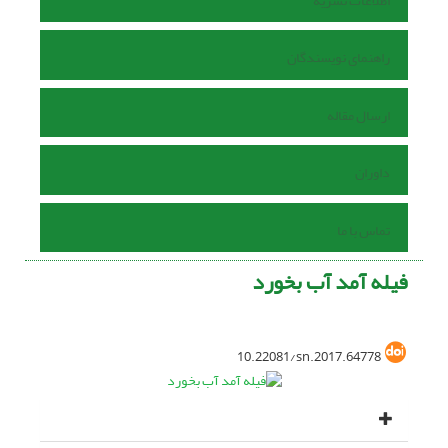
اطلاعات نشریه
راهنمای نویسندگان
ارسال مقاله
داوران
تماس با ما
فیله آمد آب بخورد
10.22081/sn.2017.64778