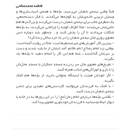
فاطمه محمدصالحی
قبلاً وقتی نیمه‌ی شعبان می‌رسید، بچّه‌ها با همه‌ی اسباب‌بازی‌ها و
وسایل تزیینی خانه‌ی‌شان به کوچه‌ها می‌آمدند. با فکر دسته‌جمعی،
یک منظره‌ی جالب برای نیمه‌ی شعبان درست می‌کردند و بزرگ‌ترها هم
حامی‌شان می‌شدند؛ مثلاً اطراف کوچه را چراغانی می‌کردند، به بچّه‌ها
شکلات می‌دادند تا آن را پخش کنند و... چه‌طور باید دوباره حس
معنوی روزی مثل نیمه‌ی شعبان را در یاد خردسالان زنده کرد؟
- بهترین کار، آموزش‌های غیرمستقیم است؛ مثلاً در روایت آمده است:
«وقتی نزد امام رضا(ع) نام «قائم» آمد، ایشان از جا بلند شدند و دست
بر سرشان گذاشتند.» شما هم این کار را انجام دهید تا بچّه‌ها یاد
بگیرند.
- تفریح‌های معنوی مثل سر زدن به مسجد جمکران یا مسجد محلّ‌تان
را با بازی و خوراکی‌های جذاب همراه کنید.
- اگر خودتان هیئت یا ایستگاه صلواتی دارید، از بچّه‌ها هم کمک
بگیرید.
- با کمک به فرزندتان می‌توانید کاردستی‌های مفیدی برای جشن
نیمه‌ی شعبان درست کنید.
- نقّاشی بچّه‌ها درباره‌ی امام زمان(عج) را در این روزها به درِ خانه یا
دیوار حیاط بچسبانید تا فرزندتان خودباوری معنوی پیدا کند.